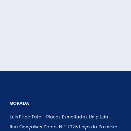
MORADA
Luis Filipe Tato - Placas Esmaltadas Unip.Lda
Rua Gonçalves Zarco, N.º 1925 Leça da Palmeira