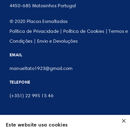
4450-685 Matosinhos Portugal
© 2020 Placas Esmaltadas
Política de Privacidade
|
Política de Cookies
|
Termos e
Condições
|
Envio e Devoluções
EMAIL
manueltato1923@gmail.com
TELEFONE
(+351) 22 995 15 46
×
A MINHA CONTA
Este website usa cookies