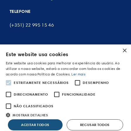
TELEFONE
(+351) 22 995 15 46
×
A MINHA CONTA
Este website usa cookies
Este website usa cookies para melhorar a experiência do usuário. Ao
As minhas encomendas
utilizar o nosso website, estará a concordar com todos os cookies de
acordo com nossa Política de Cookies.
Ler mais
Os meus endereços
ESTRITAMENTE NECESSÁRIOS
DESEMPENHO
Os meus dados pessoais
DIRECIONAMENTO
FUNCIONALIDADE
NÃO CLASSIFICADOS
MOSTRAR DETALHES
POWERED BY WEVOLVED - Creative Agency
ACEITAR TODOS
RECUSAR TODOS