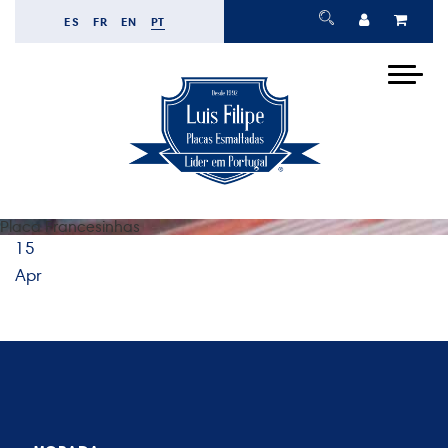
ES
FR
EN
PT
Placa Francesinhas
15
Apr