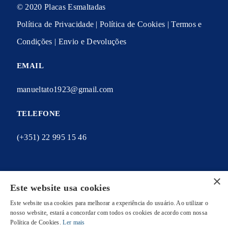
© 2020 Placas Esmaltadas
Política de Privacidade
|
Política de Cookies
|
Termos e
Condições
|
Envio e Devoluções
EMAIL
manueltato1923@gmail.com
TELEFONE
(+351) 22 995 15 46
×
Este website usa cookies
A MINHA CONTA
Este website usa cookies para melhorar a experiência do usuário. Ao utilizar o
As minhas encomendas
nosso website, estará a concordar com todos os cookies de acordo com nossa
Política de Cookies.
Ler mais