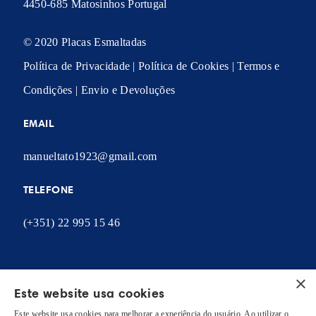
4450-685 Matosinhos Portugal
© 2020 Placas Esmaltadas
Política de Privacidade
|
Política de Cookies
|
Termos e
Condições
|
Envio e Devoluções
EMAIL
manueltato1923@gmail.com
TELEFONE
(+351) 22 995 15 46
×
Este website usa cookies
A MINHA CONTA
Este website usa cookies para melhorar a experiência do usuário. Ao utilizar o