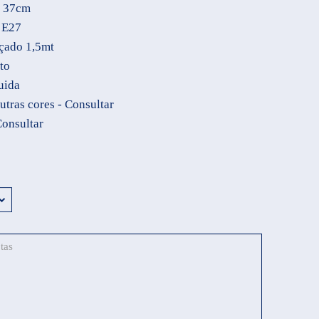
o 37cm
 E27
nçado 1,5mt
to
uida
tras cores - Consultar
Consultar