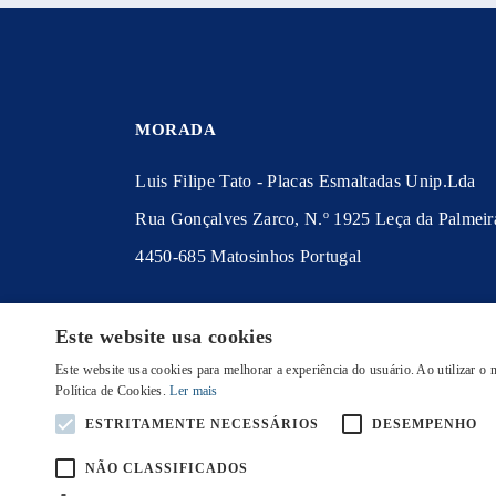
MORADA
Luis Filipe Tato - Placas Esmaltadas Unip.Lda
Rua Gonçalves Zarco, N.º 1925 Leça da Palmeir
4450-685 Matosinhos Portugal
© 2020 Placas Esmaltadas
Este website usa cookies
Política de Privacidade
|
Política de Cookies
|
Te
Este website usa cookies para melhorar a experiência do usuário. Ao utilizar o
Condições
|
Envio e Devoluções
Política de Cookies.
Ler mais
ESTRITAMENTE NECESSÁRIOS
DESEMPENHO
INICIO
PRODUTOS
PERSONALIZAR PL
NÃO CLASSIFICADOS