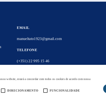
EMAIL
manueltato1923@gmail.com
a
TELEFONE
(+351) 22 995 15 46
rmos e
 nosso website, estará a concordar com todos os cookies de acordo com nossa
DIRECIONAMENTO
FUNCIONALIDADE
ACA
PORTEFOLIO
SOBRE NÓS
CONTACTOS