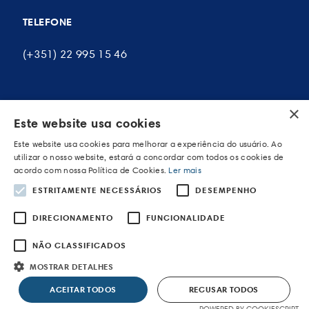
TELEFONE
(+351) 22 995 15 46
×
A MINHA CONTA
Este website usa cookies
Este website usa cookies para melhorar a experiência do usuário. Ao
As minhas encomendas
utilizar o nosso website, estará a concordar com todos os cookies de
acordo com nossa Política de Cookies.
Ler mais
Os meus endereços
ESTRITAMENTE NECESSÁRIOS
DESEMPENHO
Os meus dados pessoais
DIRECIONAMENTO
FUNCIONALIDADE
NÃO CLASSIFICADOS
MOSTRAR DETALHES
POWERED BY WEVOLVED - Creative Agency
ACEITAR TODOS
RECUSAR TODOS