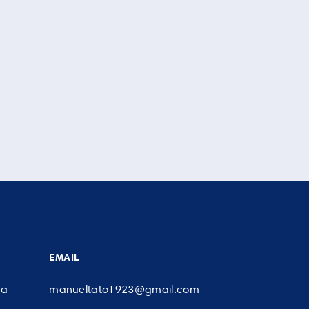
EMAIL
da
manueltato1923@gmail.com