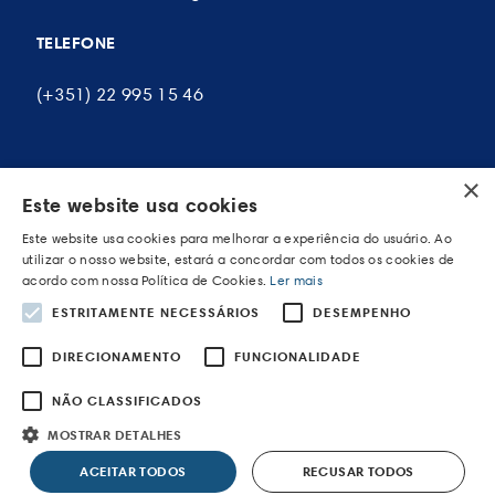
TELEFONE
(+351) 22 995 15 46
×
A MINHA CONTA
Este website usa cookies
Este website usa cookies para melhorar a experiência do usuário. Ao
As minhas encomendas
utilizar o nosso website, estará a concordar com todos os cookies de
acordo com nossa Política de Cookies.
Ler mais
Os meus endereços
ESTRITAMENTE NECESSÁRIOS
DESEMPENHO
Os meus dados pessoais
DIRECIONAMENTO
FUNCIONALIDADE
NÃO CLASSIFICADOS
MOSTRAR DETALHES
POWERED BY WEVOLVED - Creative Agency
ACEITAR TODOS
RECUSAR TODOS