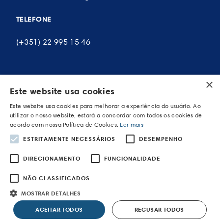
TELEFONE
(+351) 22 995 15 46
×
A MINHA CONTA
Este website usa cookies
Este website usa cookies para melhorar a experiência do usuário. Ao
As minhas encomendas
utilizar o nosso website, estará a concordar com todos os cookies de
acordo com nossa Política de Cookies.
Ler mais
Os meus endereços
ESTRITAMENTE NECESSÁRIOS
DESEMPENHO
Os meus dados pessoais
DIRECIONAMENTO
FUNCIONALIDADE
NÃO CLASSIFICADOS
MOSTRAR DETALHES
POWERED BY WEVOLVED - Creative Agency
ACEITAR TODOS
RECUSAR TODOS