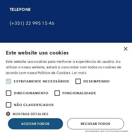
TELEFONE
(+351) 22 995 15 46
×
A MINHA CONTA
Este website usa cookies
Este website usa cookies para melhorar a experiência do usuário. Ao
As minhas encomendas
utilizar o nosso website, estará a concordar com todos os cookies de
acordo com nossa Política de Cookies.
Ler mais
Os meus endereços
ESTRITAMENTE NECESSÁRIOS
DESEMPENHO
Os meus dados pessoais
DIRECIONAMENTO
FUNCIONALIDADE
NÃO CLASSIFICADOS
MOSTRAR DETALHES
POWERED BY WEVOLVED - Creative Agency
ACEITAR TODOS
RECUSAR TODOS