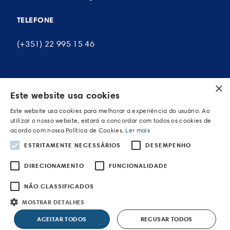
TELEFONE
(+351) 22 995 15 46
×
A MINHA CONTA
Este website usa cookies
Este website usa cookies para melhorar a experiência do usuário. Ao
As minhas encomendas
utilizar o nosso website, estará a concordar com todos os cookies de
acordo com nossa Política de Cookies.
Ler mais
Os meus endereços
ESTRITAMENTE NECESSÁRIOS
DESEMPENHO
Os meus dados pessoais
DIRECIONAMENTO
FUNCIONALIDADE
NÃO CLASSIFICADOS
MOSTRAR DETALHES
POWERED BY WEVOLVED - Creative Agency
ACEITAR TODOS
RECUSAR TODOS