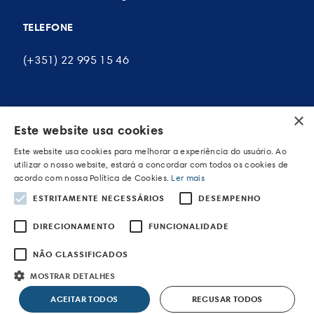
TELEFONE
(+351) 22 995 15 46
×
A MINHA CONTA
Este website usa cookies
Este website usa cookies para melhorar a experiência do usuário. Ao
As minhas encomendas
utilizar o nosso website, estará a concordar com todos os cookies de
acordo com nossa Política de Cookies.
Ler mais
Os meus endereços
ESTRITAMENTE NECESSÁRIOS
DESEMPENHO
Os meus dados pessoais
DIRECIONAMENTO
FUNCIONALIDADE
NÃO CLASSIFICADOS
MOSTRAR DETALHES
POWERED BY WEVOLVED - Creative Agency
ACEITAR TODOS
RECUSAR TODOS