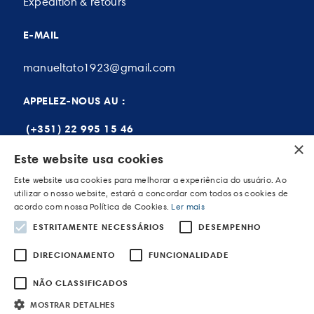
Expédition & retours
E-MAIL
manueltato1923@gmail.com
APPELEZ-NOUS AU :
(+351) 22 995 15 46
×
Este website usa cookies
Este website usa cookies para melhorar a experiência do usuário. Ao
Mon compte
utilizar o nosso website, estará a concordar com todos os cookies de
acordo com nossa Política de Cookies.
Ler mais
Mes commandes
ESTRITAMENTE NECESSÁRIOS
DESEMPENHO
Mes adresses
DIRECIONAMENTO
FUNCIONALIDADE
Mes données personnelles
NÃO CLASSIFICADOS
MOSTRAR DETALHES
POWERED BY WEVOLVED - Creative Agency