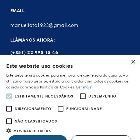
EMAIL
manueltato1923@gmail.com
LLÁMANOS AHORA:
(+351) 22 995 15 46
×
Este website usa cookies
Este website usa cookies para melhorar a experiência do usuário. Ao
Mi cuenta
utilizar o nosso website, estará a concordar com todos os cookies de
acordo com nossa Política de Cookies.
Ler mais
Mis ordenes
ESTRITAMENTE NECESSÁRIOS
DESEMPENHO
Mis direcciones
DIRECIONAMENTO
FUNCIONALIDADE
Mis datos personales
NÃO CLASSIFICADOS
MOSTRAR DETALHES
POWERED BY WEVOLVED - Creative Agency