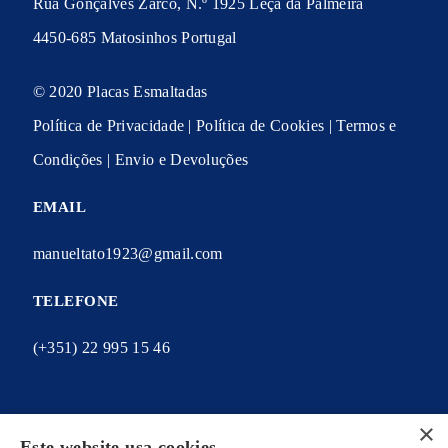
Rua Gonçalves Zarco, N.º 1925 Leça da Palmeira
4450-685 Matosinhos Portugal
© 2020 Placas Esmaltadas
Política de Privacidade
|
Política de Cookies
|
Termos e
Condições
|
Envio e Devoluções
EMAIL
manueltato1923@gmail.com
TELEFONE
(+351) 22 995 15 46
×
Este website usa cookies
A MINHA CONTA