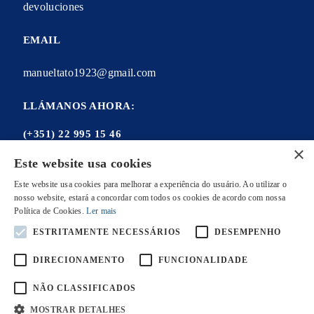
devoluciones
EMAIL
manueltato1923@gmail.com
LLÁMANOS AHORA:
(+351) 22 995 15 46
×
Este website usa cookies
Este website usa cookies para melhorar a experiência do usuário. Ao utilizar o
nosso website, estará a concordar com todos os cookies de acordo com nossa
Mi cuenta
Política de Cookies.
Ler mais
Mis ordenes
ESTRITAMENTE NECESSÁRIOS
DESEMPENHO
Mis direcciones
DIRECIONAMENTO
FUNCIONALIDADE
Mis datos personales
NÃO CLASSIFICADOS
MOSTRAR DETALHES
POWERED BY WEVOLVED - Creative Agency