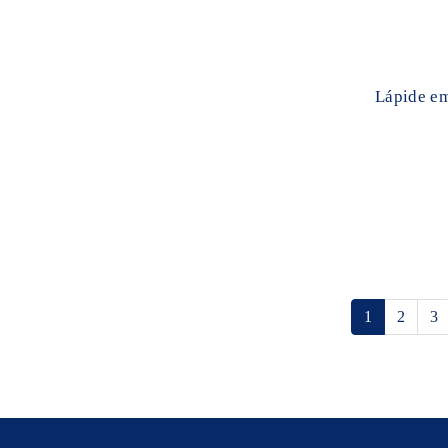
Lápide em
1
2
3