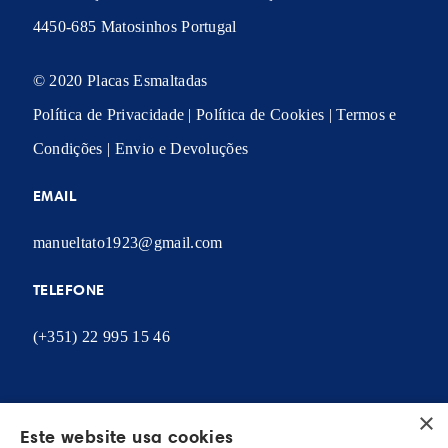
4450-685 Matosinhos Portugal
© 2020 Placas Esmaltadas
Política de Privacidade
|
Política de Cookies
|
Termos e
Condições
|
Envio e Devoluções
EMAIL
manueltato1923@gmail.com
TELEFONE
(+351) 22 995 15 46
×
Este website usa cookies
A MINHA CONTA