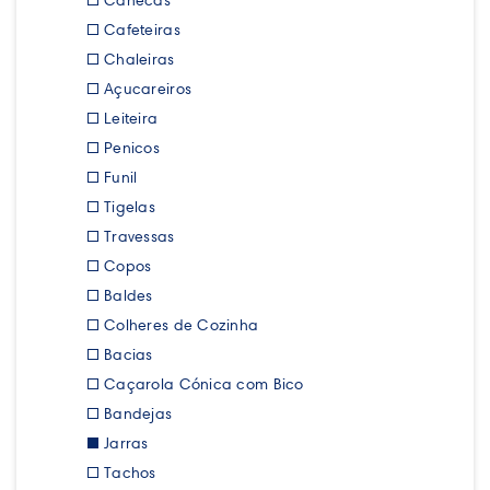
Canecas
Cafeteiras
Chaleiras
Açucareiros
Leiteira
Penicos
Funil
Tigelas
Travessas
Copos
Baldes
Colheres de Cozinha
Bacias
Caçarola Cónica com Bico
Bandejas
Jarras
Tachos