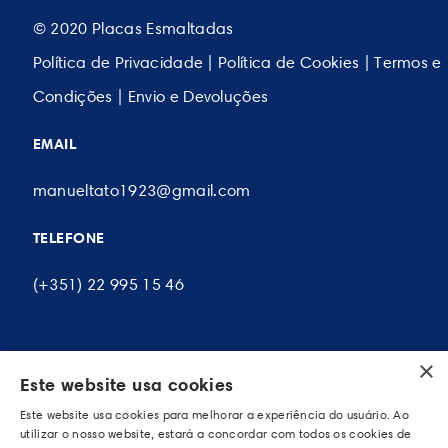
© 2020 Placas Esmaltadas
Política de Privacidade
|
Política de Cookies
|
Termos e
Condições
|
Envio e Devoluções
EMAIL
manueltato1923@gmail.com
TELEFONE
(+351) 22 995 15 46
×
Este website usa cookies
A MINHA CONTA
Este website usa cookies para melhorar a experiência do usuário. Ao
As minhas encomendas
utilizar o nosso website, estará a concordar com todos os cookies de