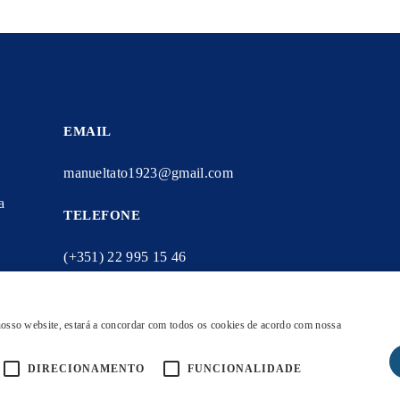
EMAIL
manueltato1923@gmail.com
a
TELEFONE
(+351) 22 995 15 46
rmos e
 nosso website, estará a concordar com todos os cookies de acordo com nossa
DIRECIONAMENTO
FUNCIONALIDADE
ACA
PORTEFOLIO
SOBRE NÓS
CONTACTOS