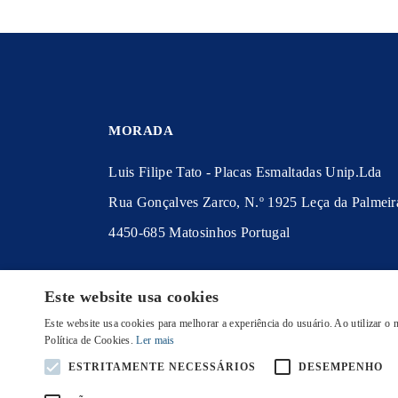
MORADA
Luis Filipe Tato - Placas Esmaltadas Unip.Lda
Rua Gonçalves Zarco, N.º 1925 Leça da Palmeir
4450-685 Matosinhos Portugal
© 2020 Placas Esmaltadas
Este website usa cookies
Política de Privacidade
|
Política de Cookies
|
Te
Este website usa cookies para melhorar a experiência do usuário. Ao utilizar o
Condições
|
Envio e Devoluções
Política de Cookies.
Ler mais
ESTRITAMENTE NECESSÁRIOS
DESEMPENHO
INICIO
PRODUTOS
PERSONALIZAR PL