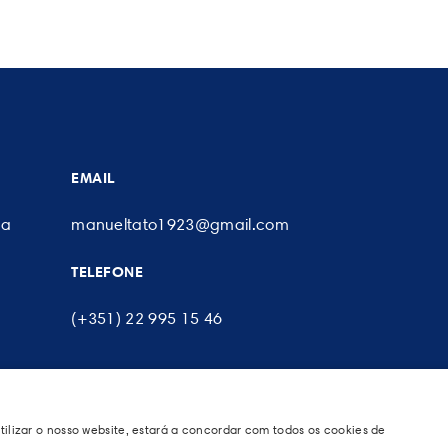
EMAIL
da
manueltato1923@gmail.com
TELEFONE
(+351) 22 995 15 46
s
|
tilizar o nosso website, estará a concordar com todos os cookies de