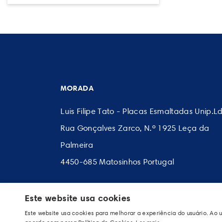
MORADA
Luis Filipe Tato - Placas Esmaltadas Unip.L
Rua Gonçalves Zarco, N.º 1925 Leça da
Palmeira
4450-685 Matosinhos Portugal
© 2020 Placas Esmaltadas
Este website usa cookies
Política de Privacidade
|
Política de Cookie
Este website usa cookies para melhorar a experiência do usuário. Ao u